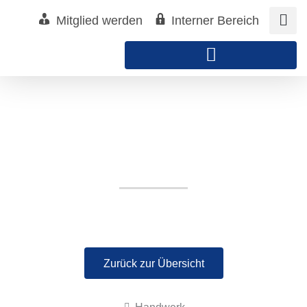
Zum
Mitglied werden
Interner Bereich
Inhalt
springen
Mein Cake Shop
Zurück zur Übersicht
Handwerk