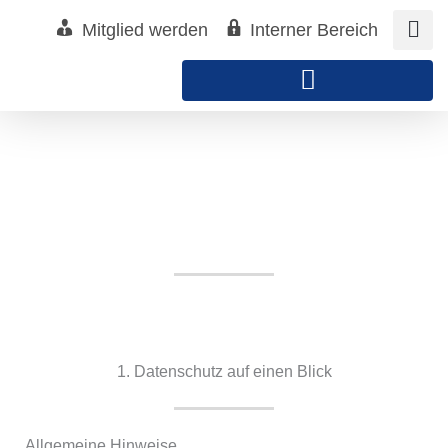
Zum
Mitglied werden
Interner Bereich
Inhalt
springen
Datenschutz
Reichenhaller Unternehmerforum e.V.
1. Datenschutz auf einen Blick
Allgemeine Hinweise