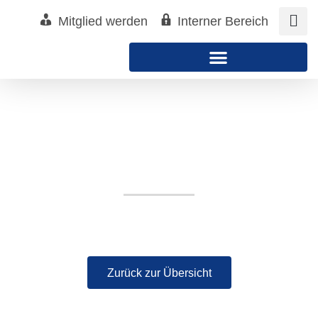
Zum
Mitglied werden
Interner Bereich
Inhalt
springen
Hotel Bergfried & Schönblick
Zurück zur Übersicht