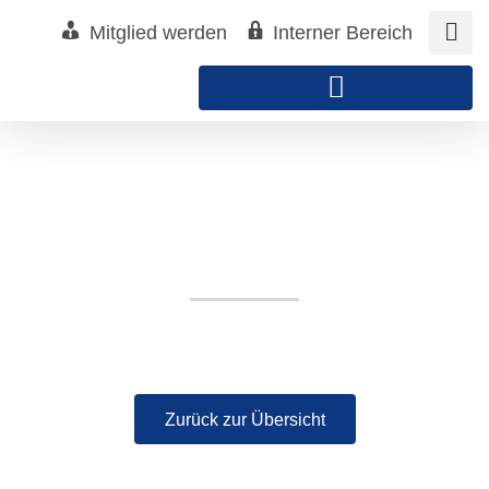
Zum
Mitglied werden
Interner Bereich
Inhalt
springen
Bad Reichenhall Tourismus & Stadtmarketing GmbH
Zurück zur Übersicht